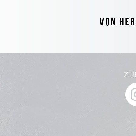
VON HER
ZU