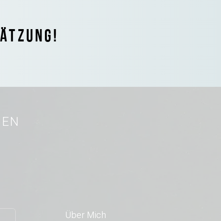
HÄTZUNG!
REN
Über Mich