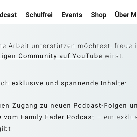
dcast
Schulfrei
Events
Shop
Über M
 Arbeit unterstützen möchtest, freue 
artigen Community auf YouTube
wirst.
dich
exklusive und spannende Inhalte
:
igen Zugang zu neuen Podcast-Folgen u
ge vom Family Fader Podcast
– ein exklu
ibt.