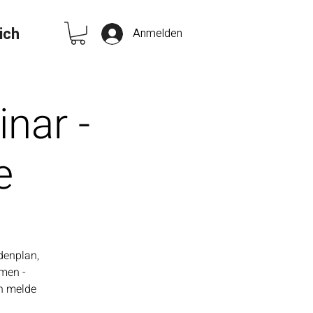
ich
Anmelden
nar -
e
denplan,
men -
nn melde