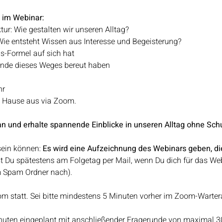
 im Webinar:
ur: Wie gestalten wir unseren Alltag?
Wie entsteht Wissen aus Interesse und Begeisterung?
gs-Formel auf sich hat
unde dieses Weges bereut haben
hr
u Hause aus via Zoom.
an und erhalte spannende Einblicke in unseren Alltag ohne Schu
sein können: 
Es wird eine Aufzeichnung des Webinars geben, di
 Du spätestens am Folgetag per Mail, wenn Du dich für das We
m Spam Ordner nach).
m statt. Sei bitte mindestens 5 Minuten vorher im Zoom-Warter
nuten eingeplant mit anschließender Fragerunde von maximal 3