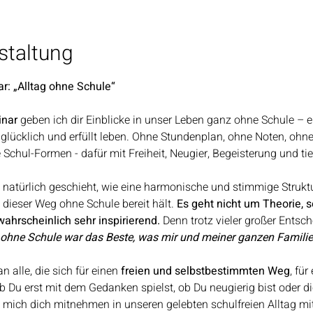
staltung
r: „Alltag ohne Schule“
inar
 geben ich dir Einblicke in unser Leben ganz ohne Schule – ei
glücklich und erfüllt leben. Ohne Stundenplan, ohne Noten, ohne
chul-Formen - dafür mit Freiheit, Neugier, Begeisterung und tie
z natürlich geschieht, wie eine harmonische und stimmige Strukt
dieser Weg ohne Schule bereit hält. 
Es geht nicht um Theorie, 
wahrscheinlich sehr inspirierend.
 Denn trotz vieler großer Ents
ohne Schule war das Beste, was mir und meiner ganzen Familie 
n alle, die sich für einen 
freien und selbstbestimmten Weg
, fü
ob Du erst mit dem Gedanken spielst, ob Du neugierig bist oder d
s mich dich mitnehmen in unseren gelebten schulfreien Alltag mi